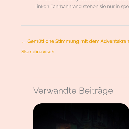
linken Fahrbahnrand stehen sie nur in spe
←
Gemütliche Stimmung mit dem Adventskran
Skandinavisch
Verwandte Beiträge