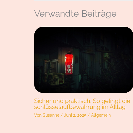
Verwandte Beiträge
Sicher und praktisch: So gelingt die
schlüsselaufbewahrung im Alltag
Von
Susanne
/
Juni 2, 2025
/
Allgemein