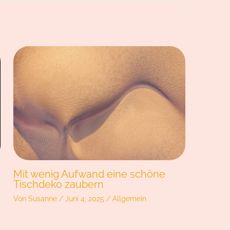
Mit wenig Aufwand eine schöne
Tischdeko zaubern
Von
Susanne
/
Juni 4, 2025
/
Allgemein