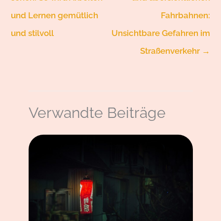
und Lernen gemütlich
Fahrbahnen:
und stilvoll
Unsichtbare Gefahren im
Straßenverkehr
→
Verwandte Beiträge