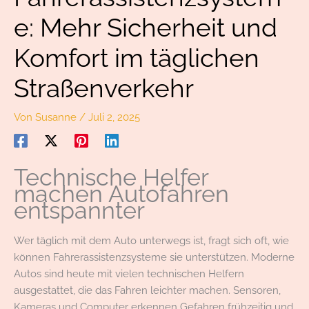
e: Mehr Sicherheit und
Komfort im täglichen
Straßenverkehr
Von
Susanne
/
Juli 2, 2025
Technische Helfer
machen Autofahren
entspannter
Wer täglich mit dem Auto unterwegs ist, fragt sich oft, wie
können Fahrerassistenzsysteme sie unterstützen. Moderne
Autos sind heute mit vielen technischen Helfern
ausgestattet, die das Fahren leichter machen. Sensoren,
Kameras und Computer erkennen Gefahren frühzeitig und