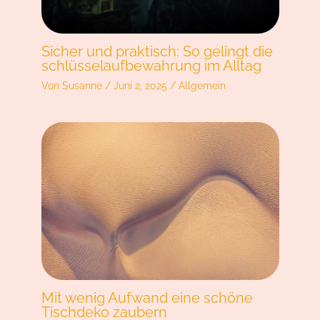
Sicher und praktisch: So gelingt die
schlüsselaufbewahrung im Alltag
Von
Susanne
/
Juni 2, 2025
/
Allgemein
Mit wenig Aufwand eine schöne
Tischdeko zaubern